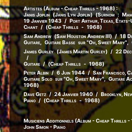
Artistes (Album - Cheap Thrills - 1968) :
Janis Joplin
(
Janis
Lyn
Joplin
)
(
Surnom
:
Mam
19 Janvier 1943
/
Port Arthur, Texas, États-
Chant
/
(
Cheap Thrills
-
1968
)
Sam Andrew
(
Sam
Houston
Andrew III
)
/
18 D
Guitare
,
Guitare Basse
sur "Oh, Sweet Mary"
,
James Gurley
(
James
Martin
Gurley
)
/
22 Déc
/
Guitare
/
(
Cheap Thrills
-
1968
)
Peter Albin
/
6 Juin 1944
/
San Francisco, Ca
Guitare Solo
sur "Oh, Sweet Mary"
,
Guitare A
1968
)
Dave Getz
/
24 Janvier 1940
/
Brooklyn, New
Piano
/
(
Cheap Thrills
-
1968
)
Musiciens Additionnels (Album - Cheap Thrills -
John Simon - Piano