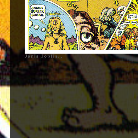
Janis Joplin - Big Brother and the Holding Company - Cheap Thrills - 1968 | Big Brother and the Holding Company - 1966-1968 - Janis Joplin (Janis Lyn Joplin) (Surnom : Mama Cosmique, La Reine de la Soul Psychédélique, Pearl) - 19 Janvier 1943 - Port Arthur, Texas, États-Unis d'Amérique - (Chant) - (1966 - 1968), Sam Andrew (Sam Houston Andrew III) - 18 Décembre 1941 - Taft, Californie, États-Unis d'Amérique - (Guitare, Guitare Basse, Chant) - (1965 - 1968), James Gurley (James Martin Gurley) - 22 Décembre 1939 - Detroit, Michigan, États-Unis d'Amérique - (Guitare) - (1965 - 1968), Peter Albin - 6 Juin 1944 - San Francisco, Californie, États-Unis d'Amérique - (Guitare Basse, Guitare Solo, Guitare Acoustique Solo) - (1965 - 1968), Dave Getz - 24 Janvier 1940 - Brooklyn, New York City, New York, États-Unis d'Amérique - (Batterie) - (1965 - 1968) | Genre : Rock, Acid Rock, Blues Rock, Rock Psychédélique | Pochette d'Album