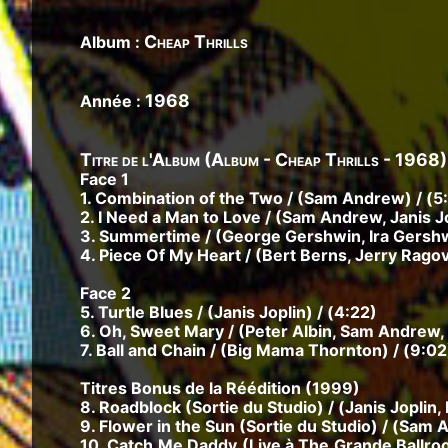
Cheap Thrills
Album :
1968
Année :
Titre de l'Album (Album - Cheap Thrills - 1968)
Face 1
1. Combination of the Two / (Sam Andrew) / (5
2. I Need a Man to Love / (Sam Andrew, Janis Jo
3. Summertime / (George Gershwin, Ira Gersh
4. Piece Of My Heart / (Bert Berns, Jerry Ragov
Face 2
5. Turtle Blues / (Janis Joplin) / (4:22)
6. Oh, Sweet Mary / (Peter Albin, Sam Andrew, 
7. Ball and Chain / (Big Mama Thornton) / (9:02
Titres Bonus de la Réédition (1999)
8. Roadblock (Sortie du Studio) / (Janis Joplin, 
9. Flower in the Sun (Sortie du Studio) / (Sam 
10. Catch Me Daddy (Live à The Grande Ballroo