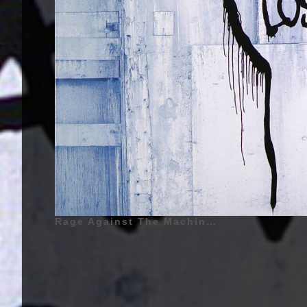
Rage Against The Machine - The Battle of Los Angeles - 1999 | RATM | Zack de la Rocha (Zacharias Manuel de la Rocha) - 12 Janvier 1970 - Long Beach, Californie, États-Unis d'Amérique - Chant (1991 - 2000, 2007 - 2011, 2019 - ...), Tom Morello (Thomas Baptist Morello) (Surnom : The Nightwatchman) - 30 Mai 1964 - Harlem, New York, États-Unis d'Amérique - Guitare (1991 - 2000, 2007 - 2011, 2019 - ...), Tim Commerford (Timothy Robert Commerford) (Également appelé : Timmy C., Y.tim.K, Simmering T, Tim Bob, Tim.com) - 26 Février 1968 - Irvine, Californie, États-Unis d'Amérique - Guitare Basse, Choeurs (1991 - 2000, 2007 - 2011, 2019 - ...), Brad Wilk (Bradley Joseph Wilk) - 5 Septembre 1968 - Portland, Oregon, États-Unis d'Amérique - Batterie, Percussions (1991 - 2000, 2007 - 2011, 2019 - ...) | Genre : Rap Rock, Rap Metal, Funk Metal, Fusion | Pochette d'Album