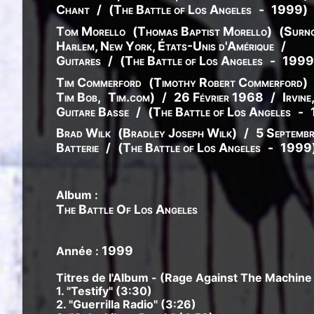
Chant
/
(
The Battle of Los Angeles
-
1999
)
Tom Morello
(
Thomas
Baptist
Morello
)
(
Surn
Harlem, New York, États-Unis d'Amérique
/
Guitares
/
(
The Battle of Los Angeles
-
1999
Tim Commerford
(
Timothy
Robert
Commerford
)
Tim Bob
,
Tim.com
)
/
26 Février 1968
/
Irvine
Guitare Basse
/
(
The Battle of Los Angeles
-
Brad Wilk
(
Bradley
Joseph
Wilk
)
/
5 Septemb
Batterie
/
(
The Battle of Los Angeles
-
1999
Album :
The Battle Of Los Angeles
1999
Année :
Titres de l'Album - (Rage Against The Machine 
1. "Testify" (3:30)
2. "Guerrilla Radio" (3:26)