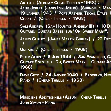
Artistes (Album - Cheap Thrills - 1968) :
Janis Joplin
(
Janis
Lyn
Joplin
)
(
Surnom
:
Mam
19 Janvier 1943
/
Port Arthur, Texas, États-
Chant
/
(
Cheap Thrills
-
1968
)
Sam Andrew
(
Sam
Houston
Andrew III
)
/
18 D
Guitare
,
Guitare Basse
sur "Oh, Sweet Mary"
,
James Gurley
(
James
Martin
Gurley
)
/
22 Déc
/
Guitare
/
(
Cheap Thrills
-
1968
)
Peter Albin
/
6 Juin 1944
/
San Francisco, Ca
Guitare Solo
sur "Oh, Sweet Mary"
,
Guitare A
1968
)
Dave Getz
/
24 Janvier 1940
/
Brooklyn, New
Piano
/
(
Cheap Thrills
-
1968
)
Musiciens Additionnels (Album - Cheap Thrills -
John Simon - Piano