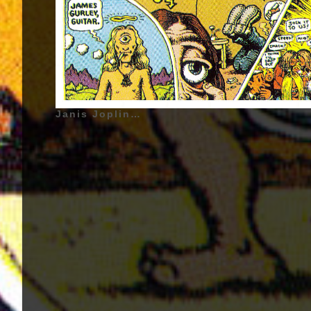
Janis Joplin - Big Brother and the Holding Company - Cheap Thrills - 1968 | Big Brother and the Holding Company - 1966-1968 - Janis Joplin (Janis Lyn Joplin) (Surnom : Mama Cosmique, La Reine de la Soul Psychédélique, Pearl) - 19 Janvier 1943 - Port Arthur, Texas, États-Unis d'Amérique - (Chant) - (1966 - 1968), Sam Andrew (Sam Houston Andrew III) - 18 Décembre 1941 - Taft, Californie, États-Unis d'Amérique - (Guitare, Guitare Basse, Chant) - (1965 - 1968), James Gurley (James Martin Gurley) - 22 Décembre 1939 - Detroit, Michigan, États-Unis d'Amérique - (Guitare) - (1965 - 1968), Peter Albin - 6 Juin 1944 - San Francisco, Californie, États-Unis d'Amérique - (Guitare Basse, Guitare Solo, Guitare Acoustique Solo) - (1965 - 1968), Dave Getz - 24 Janvier 1940 - Brooklyn, New York City, New York, États-Unis d'Amérique - (Batterie) - (1965 - 1968) | Genre : Rock, Acid Rock, Blues Rock, Rock Psychédélique | Pochette d'Album