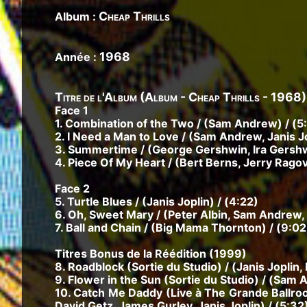
Cheap Thrills
Album :
1968
Année :
Titre de l'Album (Album - Cheap Thrills - 1968)
Face 1
1. Combination of the Two / (Sam Andrew) / (5
2. I Need a Man to Love / (Sam Andrew, Janis Jo
3. Summertime / (George Gershwin, Ira Gersh
4. Piece Of My Heart / (Bert Berns, Jerry Ragov
Face 2
5. Turtle Blues / (Janis Joplin) / (4:22)
6. Oh, Sweet Mary / (Peter Albin, Sam Andrew, 
7. Ball and Chain / (Big Mama Thornton) / (9:02
Titres Bonus de la Réédition (1999)
8. Roadblock (Sortie du Studio) / (Janis Joplin, 
9. Flower in the Sun (Sortie du Studio) / (Sam 
10. Catch Me Daddy (Live à The Grande Ballroo
David Getz, James Gurley, Janis Joplin) / (5:32