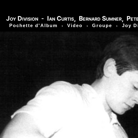
Richard Sohl - Ivan Král - Bruce Brody - Fred «Son
Information
-
Video
-
Photo
Jimi Hendrix - Noel Redding - Mitch Mitchell - Bil
Joy Division
Ian Curtis
Bernard Sumner
Pet
-
,
,
Getz - James Gurley - Brad Campbell - Richard Ke
›
›
›
Pochette d'Album
Video
Groupe
Joy D
- Ken Pearson - John Till - Brad Campbell - Clar
Bonvoisin - Norbert Krief - Yves Brusco - Jean-É
Bernie Bonvoisin - Norbert Krief - Yves Brusco -
Williams - Phil Rudd | My Generation - 1965, Jimi
Ladyland - 1968, Waiting For The Sun - 1968, I - 1
1971, Who's Next - 1971, Houses Of The Holy - 19
Never Mind The Bollocks, Here's The Sex Pistols
1979, Unknown Pleasures - 1979, London Calling -
Repression - 1980, Combat Rock - 1982, Bleach - 
Beastie Boys - Ill Communication - 1994, Evil Emp
Music Group Member, Music Group, Bands, A collec
Song, Listen, Watch, Look, See, View, Photos, Cl