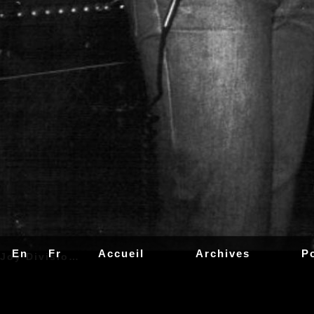
En
Fr
Accueil
Archives
P
Joy Division | Ian Curtis (Ian Kevin Curtis) - 15 Juillet 1956 - Stretford, Lancashire, Angleterre, Royaume-Uni - Chant, Melodica (1976 - 1980) - Guitare (1979 - 1980), Bernard Sumner (Nom de naissance : Bernard Dicken) (Aussi connu sous le nom de : Bernard Albrecht, Barney) - 4 Janvier 1956 - Broughton, Salford, Lancashire, Angleterre, Royaume-Uni - Guitare Solo, Synthétiseurs, Clavier, Chœurs (1976 - 1980) - Guitare Basse (1980), Peter Hook (Nom de naissance : Peter Woodhead) (Aussi connu sous le nom de : Hooky) - 13 Février 1956 - Broughton, Salford, Lancashire, Angleterre, Royaume-Uni - Guitare Basse, Chœurs, Guitare (1976 - 1980), Stephen Morris (Stephen Paul David Morris) - 28 Octobre 1957 - Macclesfield, Cheshire, Angleterre, Royaume-Uni - Batterie, Batterie Electronique, Percussions (1977 - 1980) | Unknown Pleasures - Shadow Play - 1979, Unknown Pleasures - Transmission - 1979, Unknown Pleasures - She's Lost Control - 1979, Love Will Tear Us Apart - 1980 | Genre : Rock, Post-Punk, Cold Wave, New Wave, Rock Gothique, Rock Indépendant | Live | Concert | Photo | 01 | Photographie