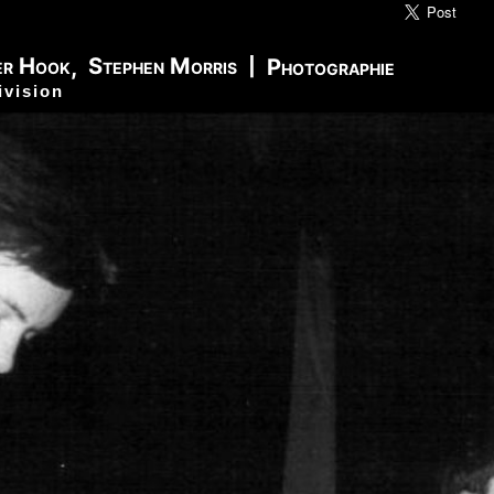
ic» Smith - Kasim Sulton - Oliver Ray - Jack Petru
ly Cox - Larry Lee - Juma Sultan - Jerry Velez - J
er Hook
Stephen Morris
,
|
Photographie
rmode - Gabriel Mekler - Cornelius «Snooky» Flow
ivision
k Pierson - Ad-Rock - Mike D - MCA - Adam Horovi
mile Hanela «Jeannot» - Johnny Rotten - Steve Jon
 Jean-Émile Hanela «Jeannot» - Brian Johnson - Bo
 Plays Monterey - 1967, The Doors - 1967, Strange
969, II - 1969, The Soft Parade - 1969, III - 1970
73, Physical Graffiti - 1975, Horses - 1975, 197
 - 1977, The Clash - 1977, Road To Ruin - 1978, 
 1979, Back In Black - 1980, Love Will Tear Us Ap
1989, Nevermind - 1991, Incesticide - 1992, Rage
ire - 1996, The Battle Of Los Angeles - 1999, Ren
tion of Music Tracks, Music Playlist | Music, Inf
ip, Live, Concerts, Album Covers, Videos, Photog