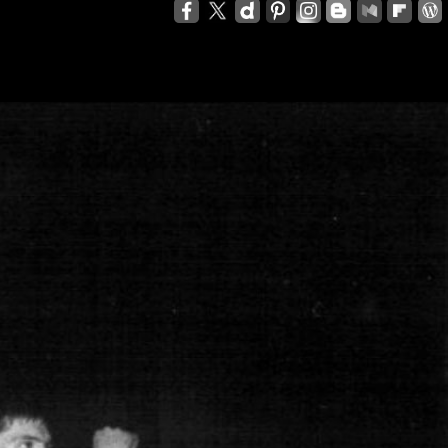
zzelli - Tom Verlaine - Allen Lanier - John Cale -
anis Joplin - Sam Andrew - Peter Albin - David
ers - Terry Clements - Luis Gasca - Richard Bell
tz - Michael Diamond - Adam Yauch - Bernie
es - Sid Vicious - Glen Matlock - Paul Cook -
n Scott - Malcolm Young - Angus Young - Cliff
 Days - 1967, Cheap Thrills - 1968, Electric
, Morrison Hotel - 1970, IV - 1971, L.A. Woman -
6, Leave Home - 1977, Rocket To Russia - 1977,
Give 'Em Enough Rope - 1978, Highway To Hell -
art - 1980, End of the Century - 1980,
 Against The Machine - 1992, In Utero - 1993,
egades - 2000, Nirvana - 2002 | Track Listing,
ormations, Discography, Lead Singer, Album Infos,
raphs | 123 Rock