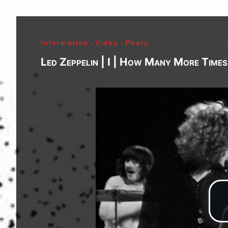
J. Ramone - Ian Curtis - Bernard Sumner - Peter 
Paul Jones - John Bonham - Jim Morrison - Ray M
Lenny Kaye - Jay Dee Daugherty - Jackson Smith -
Information
-
Video
-
Photo
Fred «Sonic» Smith - Kasim Sulton - Oliver Ray - 
Jimi Hendrix - Noel Redding - Mitch Mitchell - Bil
Led Zeppelin | I | How Many More Time
Joplin - Sam Andrew - Peter Albin - David Getz -
Mekler - Cornelius «Snooky» Flowers - Terry Clem
- Brad Campbell - Clark Pierson - Ad-Rock - Mik
- Bernie Bonvoisin - Norbert Krief - Yves Brusco
Jones - Sid Vicious - Glen Matlock - Paul Cook - 
Émile Hanela «Jeannot» - Brian Johnson - Bon Sco
Rudd | My Generation - 1965, Jimi Plays Montere
Thrills - 1968, Electric Ladyland - 1968, Waiting 
1969, III - 1970, Morrison Hotel - 1970, IV - 197
Holy - 1973, Physical Graffiti - 1975, Horses - 
Never Mind The Bollocks, Here's The Sex Pistols
Enough Rope - 1978, Highway To Hell - 1979, Unk
Black - 1980, Love Will Tear Us Apart - 1980, En