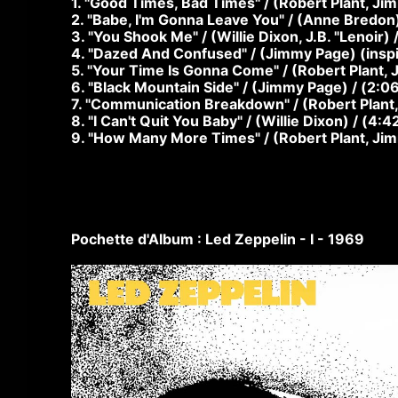
1. "Good Times, Bad Times" / (Robert Plant, J
2. "Babe, I'm Gonna Leave You" / (Anne Bredon
3. "You Shook Me" / (Willie Dixon, J.B. "Lenoir) 
4. "Dazed And Confused" / (Jimmy Page) (inspi
5. "Your Time Is Gonna Come" / (Robert Plant, 
6. "Black Mountain Side" / (Jimmy Page) / (2:0
7. "Communication Breakdown" / (Robert Plant
8. "I Can't Quit You Baby" / (Willie Dixon) / (4:4
9. "How Many More Times" / (Robert Plant, Ji
Pochette d'Album : Led Zeppelin - I - 1969