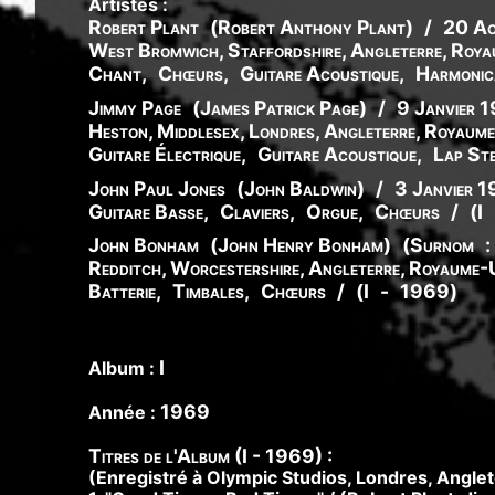
Artistes :
Robert Plant
(
Robert
Anthony
Plant
)
/
20 A
West Bromwich, Staffordshire, Angleterre, Roy
Chant
,
Chœurs
,
Guitare Acoustique
,
Harmonic
Jimmy Page
(
James
Patrick
Page
)
/
9 Janvier 
Heston, Middlesex, Londres, Angleterre, Royaum
Guitare Électrique
,
Guitare Acoustique
,
Lap Ste
John Paul Jones
(
John
Baldwin
)
/
3 Janvier 
Guitare Basse
,
Claviers
,
Orgue
,
Chœurs
/
(
I
John Bonham
(
John
Henry
Bonham
)
(
Surnom
:
Redditch, Worcestershire, Angleterre, Royaume-
Batterie
,
Timbales
,
Chœurs
/
(
I
-
1969
)
I
Album :
1969
Année :
Titres de l'Album (I - 1969) :
(Enregistré à Olympic Studios, Londres, Anglet