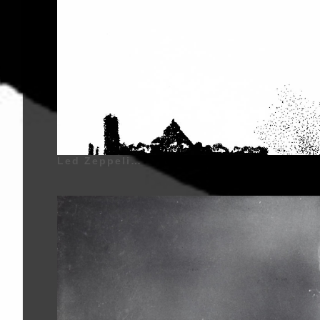
Led Zeppelin - I - 1969 | Robert Plant (Robert Anthony Plant) - 20 Août 1948 - West Bromwich, Staffordshire, Angleterre, Royaume-Uni - (Chant, Harmonica), Jimmy Page (James Patrick Page) - 9 Janvier 1944 - Heston, Middlesex, Londres, Angleterre, Royaume-Uni - (Guitare Électrique, Guitare Acoustique, Chœurs), John Paul Jones (John Baldwin) - 3 Janvier 1946 - Sidcup, Kent, Londres, Angleterre, Royaume-Uni - (Guitare Basse, Orgue, Claviers, Chœurs), John Bonham (John Henry Bonham) (Surnom : Bonzo, The Beast, Powerhouse) - 31 Mai 1948 - Redditch, Worcestershire, Angleterre, Royaume-Uni - (Batterie, Percussions, Timbales, Chœurs) | Genre : Hard Rock, Heavy Metal, Blues Rock | Pochette d'Album