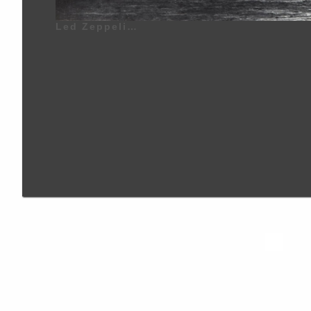
Led Zeppelin | Robert Plant (Robert Anthony Plant) - 20 Août 1948 - West Bromwich, Staffordshire, Angleterre, Royaume-Uni - Chant, Chœurs, Guitare Acoustique, Guitare Basse, Tambourin, Harmonica (1968 - 1980) (1994) (1998), Jimmy Page (James Patrick Page) - 9 Janvier 1944 - Heston, Middlesex, Londres, Angleterre, Royaume-Uni - Guitare Électrique, Guitare Rythmique, Guitare Acoustique, Guitare à Douze Cordes, Guitare Double Manche à 6 et 12 Cordes, Guitare Basse, Pedal Steel Guitar, Guitare Lap Steel, Guitare Slide, Mandoline, Thérémine, Banjo, Dulcimer, Gizmotron, Chœurs (1968 - 1980) (1994) (1998), John Paul Jones (John Baldwin) - 3 Janvier 1946 - Sidcup, Kent, Londres, Angleterre, Royaume-Uni - (Guitare Basse, Guitare, Mandoline, Claviers, Orgue, Synthétiseur, Synthétiseur Moog, Synthétiseur VCS3, Orgue Hammond, Contrebasse, Piano, Piano Acoustique, Piano Électrique, Clavecin, Mellotron, Pédale d'Effet Guitare Basse, Flûte à Bec, Chœurs) (1968 - 1980), John Bonham (John Henry Bonham) (Surnom : Bonzo, The Beast, Powerhouse) - 31 Mai 1948 - Redditch, Worcestershire, Angleterre, Royaume-Uni - Batterie, Percussions, Timbales, Chœurs (1968 - 1980) | Genre : Hard Rock, Heavy Metal, Blues Rock, Folk Rock, Rock Progressif, Rock Psychédélique | Photographie de la Pochette d'Album I 1969 du Groupe Led Zeppelin | Image du zeppelin Allemand Hindenburg (Photographie par Sam Shere - 6 Mai 1937 à Lakehurst, New Jersey, États-Unis d'Amérique) pour la Couverture de la Pochette d'Album du Groupe Led Zeppelin | Led Zeppelin - I (Album) - 1969 | Photo | 16 | Photographie