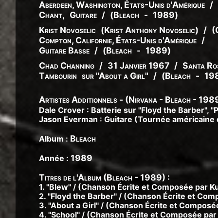
Aberdeen, Washington, États-Unis d'Amérique
/
Chant
,
Guitare
/
(
Bleach
-
1989
)
Krist Novoselic
(
Krist
Anthony
Novoselic
)
/
(
Compton, Californie, États-Unis d'Amérique
/
Guitare Basse
/
(
Bleach
-
1989
)
Chad Channing
/
31 Janvier 1967
/
Santa Ros
Tambourin
sur "About a Girl"
/
(
Bleach
-
19
Artistes Additionnels - (Nirvana - Bleach - 1989
Dale Crover
: Batterie sur "Floyd the Barber", 
Jason Everman
: Guitare (Tournée américaine q
Bleach
Album :
1989
Année :
Titres de l'Album (Bleach - 1989) :
1. "Blew" / (Chanson Écrite et Composée par Ku
2. "Floyd the Barber" / (Chanson Écrite et Com
3. "About a Girl" / (Chanson Écrite et Composée
4. "School" / (Chanson Écrite et Composée par 