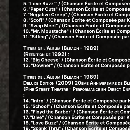
5. "Love Buzz"" / (Chanson Écrite et Composé
6. "Paper Cuts" / (Chanson Écrite et Composée 
7. "Negative Creep" / (Chanson Écrite et Compo
8. "Scoff" / (Chanson Écrite et Composée par K
9. "Swap Meet" / (Chanson Écrite et Composée 
10. "Mr. Moustache" / (Chanson Écrite et Comp
11. "Sifting" / (Chanson Écrite et Composée par
Titres de l'Album (Bleach - 1989)
(Réédition de 1992) :
12. "Big Cheese" / (Chanson Écrite et Composée
13. "Downer" / (Chanson Écrite et Composée pa
Titres de l'Album (Bleach - 1989)
Deluxe Edition (2009) 20ème Anniversaire de Bl
(Pine Street Theatre - Performance en Direct En
:
14. "Intro" / (Chanson Écrite et Composée par 
15. "School" / (Chanson Écrite et Composée par
16. "Floyd the Barber" / (Chanson Écrite et Co
17. "Dive" / (Chanson Écrite et Composée par Ku
18. "Love Buzz" / (Chanson Écrite et Composé
19. "Spank Thru" / (Chanson Écrite et Composé