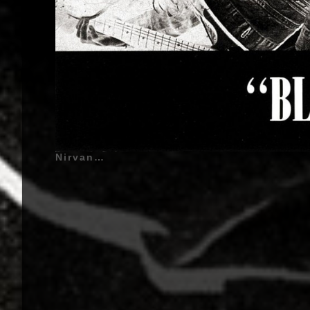
Nirvana - Bleach - 1989 | Kurt Cobain (Kurt Donald Cobain) - 20 Février 1967 - Aberdeen, Washington, États-Unis d'Amérique - Chant, Guitare (1987 - 1994), Krist Novoselic (Krist Anthony Novoselic) - 16 Mai 1965 - Compton, Californie, États-Unis d'Amérique - Guitare Basse (1987 - 1994), Chad Channing - 31 Janvier 1967 - Santa Rosa, Californie, États-Unis d'Amérique - Batterie - Cymbales (1988 - 1990) | Genre : Grunge, Sludge Metal, Hard Rock, Punk Rock, Indie Rock | Pochette d'Album