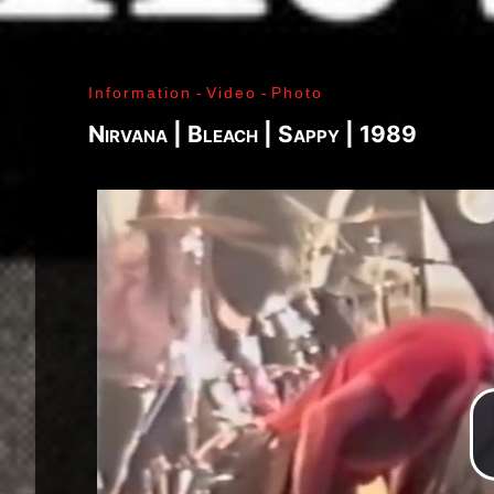
J. Ramone - Ian Curtis - Bernard Sumner - Peter 
Paul Jones - John Bonham - Jim Morrison - Ray M
Lenny Kaye - Jay Dee Daugherty - Jackson Smith -
Information
-
Video
-
Photo
Fred «Sonic» Smith - Kasim Sulton - Oliver Ray - 
Jimi Hendrix - Noel Redding - Mitch Mitchell - Bil
Nirvana | Bleach | Sappy | 1989
Joplin - Sam Andrew - Peter Albin - David Getz -
Mekler - Cornelius «Snooky» Flowers - Terry Clem
- Brad Campbell - Clark Pierson - Ad-Rock - Mik
- Bernie Bonvoisin - Norbert Krief - Yves Brusco
Jones - Sid Vicious - Glen Matlock - Paul Cook - 
Émile Hanela «Jeannot» - Brian Johnson - Bon Sco
Rudd | My Generation - 1965, Jimi Plays Montere
Thrills - 1968, Electric Ladyland - 1968, Waiting 
1969, III - 1970, Morrison Hotel - 1970, IV - 197
Holy - 1973, Physical Graffiti - 1975, Horses - 
Never Mind The Bollocks, Here's The Sex Pistols
Enough Rope - 1978, Highway To Hell - 1979, Unk
Black - 1980, Love Will Tear Us Apart - 1980, En