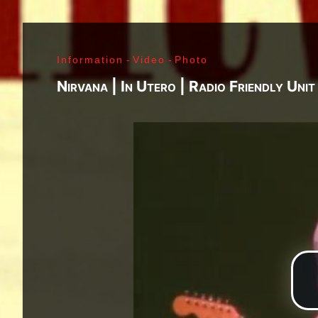
J. Ramone - Ian Curtis - Bernard Sumner - Peter 
Paul Jones - John Bonham - Jim Morrison - Ray M
Lenny Kaye - Jay Dee Daugherty - Jackson Smith -
Information
-
Video
-
Photo
Fred «Sonic» Smith - Kasim Sulton - Oliver Ray - 
Jimi Hendrix - Noel Redding - Mitch Mitchell - Bil
Nirvana | In Utero | Radio Friendly Unit
Joplin - Sam Andrew - Peter Albin - David Getz -
Mekler - Cornelius «Snooky» Flowers - Terry Clem
- Brad Campbell - Clark Pierson - Ad-Rock - Mik
- Bernie Bonvoisin - Norbert Krief - Yves Brusco
Jones - Sid Vicious - Glen Matlock - Paul Cook - 
Émile Hanela «Jeannot» - Brian Johnson - Bon Sco
Rudd | My Generation - 1965, Jimi Plays Montere
Thrills - 1968, Electric Ladyland - 1968, Waiting 
1969, III - 1970, Morrison Hotel - 1970, IV - 197
Holy - 1973, Physical Graffiti - 1975, Horses - 
Never Mind The Bollocks, Here's The Sex Pistols
Enough Rope - 1978, Highway To Hell - 1979, Unk
Black - 1980, Love Will Tear Us Apart - 1980, En