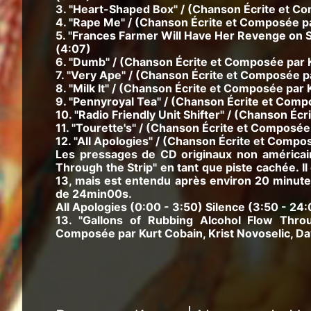
3. "Heart-Shaped Box" / (Chanson Écrite et Co
4. "Rape Me" / (Chanson Écrite et Composée pa
5. "Frances Farmer Will Have Her Revenge on S
(4:07)
6. "Dumb" / (Chanson Écrite et Composée par K
7. "Very Ape" / (Chanson Écrite et Composée pa
8. "Milk It" / (Chanson Écrite et Composée par 
9. "Pennyroyal Tea" / (Chanson Écrite et Comp
10. "Radio Friendly Unit Shifter" / (Chanson Éc
11. "Tourette's" / (Chanson Écrite et Composée 
12. "All Apologies" / (Chanson Écrite et Compo
Les pressages de CD originaux non américain
Through the Strip" en tant que piste cachée. Il
13, mais est entendu après environ 20 minutes 
de 24min00s.
All Apologies (0:00 - 3:50) Silence (3:50 - 24
13. "Gallons of Rubbing Alcohol Flow Thro
Composée par Kurt Cobain, Krist Novoselic, Da