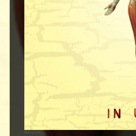
Nirvana - In Utero - 1993 | Kurt Cobain (Kurt Donald Cobain) - 20 Février 1967 - Aberdeen, Washington, États-Unis d'Amérique - Chant, Guitare (1987 - 1994), Krist Novoselic (Krist Anthony Novoselic) - 16 Mai 1965 - Compton, Californie, États-Unis d'Amérique - Guitare Basse (1987 - 1994), Dave Grohl (Dave Eric Grohl) - 14 Janvier 1969 - Warren, Ohio, États-Unis d'Amérique - Batterie, Chœurs (1990 - 1994) | Genre : Grunge, Rock Alternatif, Punk Rock, Noise Rock | Pochette d'Album