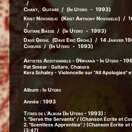
/
Chant
,
Guitare
/
(
In Utero
-
1993
)
Krist Novoselic
(
Krist
Anthony
Novoselic
)
/
1
/
Guitare Basse
/
(
In Utero
-
1993
)
Dave Grohl
(
Dave
Eric
Grohl
)
/
14 Janvier 1
Chœurs
/
(
In Utero
-
1993
)
Artistes Additionnels - (Nirvana - In Utero - 19
Pat Smear
: Guitare, Chœurs
Kera Schaley
- Violoncelle sur "All Apologies" 
In Utero
Album :
1993
Année :
Titres de l'Album (In Utero - 1993) :
1. "Serve the Servants" / (Chanson Écrite et C
2. "Scentless Apprentice" / (Chanson Écrite et
(3:47)