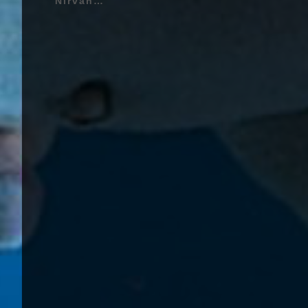
Nirvana - Nevermind - 1991 | Kurt Cobain (Kurt Donald Cobain) - 20 Février 1967 - Aberdeen, Washington, États-Unis d'Amérique - Chant, Guitare (1987 - 1994), Krist Novoselic (Krist Anthony Novoselic) - 16 Mai 1965 - Compton, Californie, États-Unis d'Amérique - Guitare Basse (1987 - 1994), Dave Grohl (Dave Eric Grohl) - 14 Janvier 1969 - Warren, Ohio, États-Unis d'Amérique - Batterie, Chœurs (1990 - 1994) | Genre : Grunge, Rock Alternatif, Hard Rock, Post-Punk | Pochette d'Album