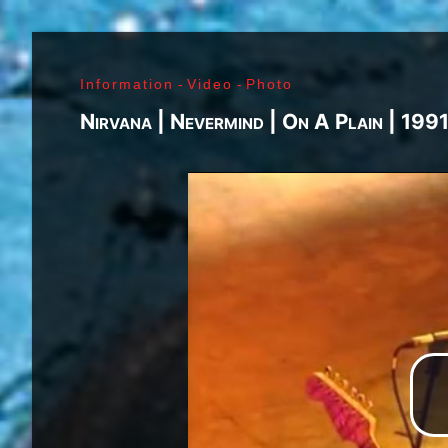
J. Ramone - Ian Curtis - Bernard Sumner - Peter 
Paul Jones - John Bonham - Jim Morrison - Ray M
Lenny Kaye - Jay Dee Daugherty - Jackson Smith -
Information
-
Video
-
Photo
Fred «Sonic» Smith - Kasim Sulton - Oliver Ray - 
Jimi Hendrix - Noel Redding - Mitch Mitchell - Bil
Nirvana | Nevermind | On A Plain | 199
Joplin - Sam Andrew - Peter Albin - David Getz -
Mekler - Cornelius «Snooky» Flowers - Terry Clem
- Brad Campbell - Clark Pierson - Ad-Rock - Mik
- Bernie Bonvoisin - Norbert Krief - Yves Brusco
Jones - Sid Vicious - Glen Matlock - Paul Cook - 
Émile Hanela «Jeannot» - Brian Johnson - Bon Sco
Rudd | My Generation - 1965, Jimi Plays Montere
Thrills - 1968, Electric Ladyland - 1968, Waiting 
1969, III - 1970, Morrison Hotel - 1970, IV - 197
Holy - 1973, Physical Graffiti - 1975, Horses - 
Never Mind The Bollocks, Here's The Sex Pistols
Enough Rope - 1978, Highway To Hell - 1979, Unk
Black - 1980, Love Will Tear Us Apart - 1980, En