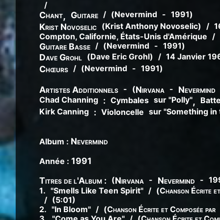
/
/
(
Nevermind
-
1991
)
Chant
,
Guitare
(
Krist
Anthony
Novoselic
)
/
1
Krist Novoselic
Compton, Californie, États-Unis d'Amérique
/
/
(
Nevermind
-
1991
)
Guitare Basse
(
Dave
Eric
Grohl
)
/
14 Janvier 19
Dave Grohl
/
(
Nevermind
-
1991
)
Chœurs
-
(
-
Artistes Additionnels
Nirvana
Nevermind
Chad Channing
sur "Polly"
:
Cymbales
,
Batte
Kirk Canning
sur "Something in
:
Violoncelle
Nevermind
Album :
1991
Année :
(
-
-
19
Titres de l'Album :
Nirvana
Nevermind
1
.
"
Smells Like Teen Spirit
"
/
(
Chanson Écrite e
/
(5:01)
2
.
"
In Bloom
"
/
(
Chanson Écrite et Composée par
3
.
"
Come as You Are
"
/
(
Chanson Écrite et Com