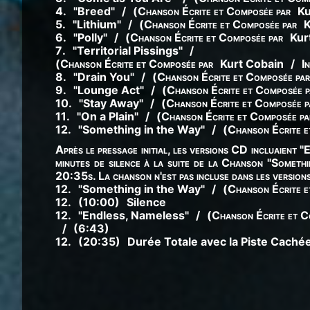
4
.
"
Breed
"
/
(
Chanson Écrite et Composée par
Ku
5
.
"
Lithium
"
/
(
Chanson Écrite et Composée par
K
6
.
"
Polly
"
/
(
Chanson Écrite et Composée par
Kur
7
.
"
Territorial Pissings
"
/
(
Chanson Écrite et Composée par
Kurt Cobain
/
I
8
.
"
Drain You
"
/
(
Chanson Écrite et Composée par
9
.
"
Lounge Act
"
/
(
Chanson Écrite et Composée p
10
.
"
Stay Away
"
/
(
Chanson Écrite et Composée p
11
.
"
On a Plain
"
/
(
Chanson Écrite et Composée pa
12
.
"
Something in the Way
"
/
(
Chanson Écrite e
Après le pressage initial, les versions CD incluaient 
minutes de silence à la suite de la Chanson "Somethi
20:35s. La chanson n'est pas incluse dans les versions
12
.
"
Something in the Way
"
/
(
Chanson Écrite e
12
.
(10:00)
Silence
12
.
"
Endless, Nameless
"
/
(
Chanson Écrite et C
/
(6:43)
12
.
(20:35)
Durée Totale avec la Piste Caché