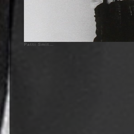
Patti Smith | Horses - 1975 | Patti Smith (Patricia Lee Smith) - 30 Décembre 1946 - Chicago, Illinois, États-Unis d'Amérique - (Chant), Lenny Kaye (Lenny Kusikoff) (Surnom : Lenny Kaye Connection) - 27 Décembre 1946 - Washington Heights, Manhattan, New York City, New York, États-Unis d'Amérique - (Guitare Solo), Ivan Král - 12 Mai 1948 - Prague, Tchécoslovaquie - (Basse Guitare, Guitare, Chœurs sur «My Generation»), Jay Dee Daugherty - 22 Mars 1952 - Santa Barbara, Californie, États-Unis d'Amérique - (Batterie), Richard Sohl (Richard Arthur Sohl) (Surnom : DNV) - 26 Mai 1953 - Queens, New York City, New York, États-Unis d'Amérique - (Piano) | Musiciens Additionnels - (Album : Horses - 1975) Tom Verlaine (Groupe : Television) - (Guitares sur «Break It Up»), Allen Lanier (Groupe : Blue Öyster Cult) - (Guitares sur «Elegie»), John Cale (Basse Guitare sur «My Generation») | Enregistré dans le Studio, Electric Lady, New York, États-Unis d'Amérique - Enregistré : Août - 18 Septembre 1975 - Sortie : 10 Novembre 1975 | Genre : Protopunk, Art Rock, Punk Rock, Garage Rock | Pochette d'Album