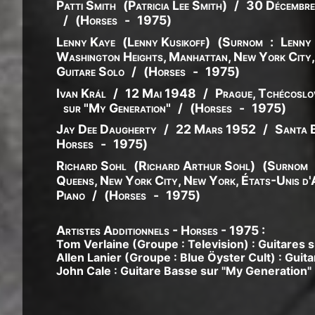
Patti Smith
(
Patricia
Lee
Smith
)
/
30 Décembr
/
(
Horses
-
1975
)
Lenny Kaye
(
Lenny
Kusikoff
)
(
Surnom
:
Lenny
Washington Heights, Manhattan, New York City,
Guitare Solo
/
(
Horses
-
1975
)
Ivan
Král
/
12 Mai 1948
/
Prague, Tchécoslo
sur "My Generation"
/
(
Horses
-
1975
)
Jay
Dee
Daugherty
/
22 Mars 1952
/
Santa B
Horses
-
1975
)
Richard Sohl
(
Richard
Arthur
Sohl
)
(
Surnom
Queens, New York City, New York, États-Unis d'
Piano
/
(
Horses
-
1975
)
Artistes Additionnels - Horses - 1975 :
Tom Verlaine
(Groupe : Television) : Guitares s
Allen Lanier
(Groupe : Blue Öyster Cult) : Guita
John Cale
: Guitare Basse sur "My Generation"