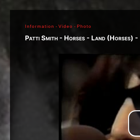
J. Ramone - Ian Curtis - Bernard Sumner - Peter 
Paul Jones - John Bonham - Jim Morrison - Ray M
Lenny Kaye - Jay Dee Daugherty - Jackson Smith -
Information
-
Video
-
Photo
Fred «Sonic» Smith - Kasim Sulton - Oliver Ray - 
Jimi Hendrix - Noel Redding - Mitch Mitchell - Bil
Patti Smith - Horses - Land (Horses) -
Joplin - Sam Andrew - Peter Albin - David Getz -
Mekler - Cornelius «Snooky» Flowers - Terry Clem
- Brad Campbell - Clark Pierson - Ad-Rock - Mik
- Bernie Bonvoisin - Norbert Krief - Yves Brusco
Jones - Sid Vicious - Glen Matlock - Paul Cook - 
Émile Hanela «Jeannot» - Brian Johnson - Bon Sco
Rudd | My Generation - 1965, Jimi Plays Montere
Thrills - 1968, Electric Ladyland - 1968, Waiting 
1969, III - 1970, Morrison Hotel - 1970, IV - 197
Holy - 1973, Physical Graffiti - 1975, Horses - 
Never Mind The Bollocks, Here's The Sex Pistols
Enough Rope - 1978, Highway To Hell - 1979, Unk
Black - 1980, Love Will Tear Us Apart - 1980, En