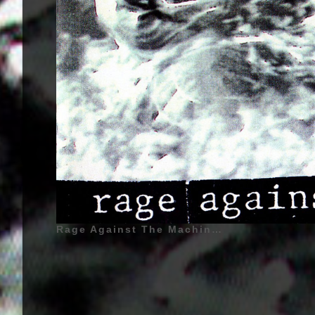
Rage Against The Machine - Rage Against The Machine - 1992 | RATM | Zack de la Rocha (Zacharias Manuel de la Rocha) - 12 Janvier 1970 - Long Beach, Californie, États-Unis d'Amérique - Chant (1991 - 2000, 2007 - 2011, 2019 - ...), Tom Morello (Thomas Baptist Morello) (Surnom : The Nightwatchman) - 30 Mai 1964 - Harlem, New York, États-Unis d'Amérique - Guitare (1991 - 2000, 2007 - 2011, 2019 - ...), Tim Commerford (Timothy Robert Commerford) (Également appelé : Timmy C., Y.tim.K, Simmering T, Tim Bob, Tim.com) - 26 Février 1968 - Irvine, Californie, États-Unis d'Amérique - Guitare Basse, Choeurs (1991 - 2000, 2007 - 2011, 2019 - ...), Brad Wilk (Bradley Joseph Wilk) - 5 Septembre 1968 - Portland, Oregon, États-Unis d'Amérique - Batterie, Percussions (1991 - 2000, 2007 - 2011, 2019 - ...) | Genre : Rap Rock, Rap Metal, Funk Metal, Fusion, Metal Alternatif | Pochette | 01 | Pochette d'Album