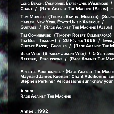
Long Beach, Californie, États-Unis d'Amérique
/
Chant
/
(
Rage Against The Machine (Album)
-
Tom Morello
(
Thomas
Baptist
Morello
)
(
Surn
Harlem, New York, États-Unis d'Amérique
/
Guitares
/
(
Rage Against The Machine (Album)
Tim Commerford
(
Timothy
Robert
Commerford
)
Tim Bob
,
Tim.com
)
/
26 Février 1968
/
Irvine
Guitare Basse
,
Choeurs
/
(
Rage Against The M
Brad Wilk
(
Bradley
Joseph
Wilk
)
/
5 Septemb
Batterie
,
Percussions
/
(
Rage Against The Mac
Artistes Additionnels - (Rage Against The Mach
Maynard James Keenan : Chant Additionnel s
Stephen Perkins : Percussions sur "Know you
Album :
Rage Against The Machine
1992
Année :