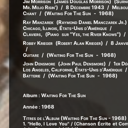
Jim Morrison
(
James
Douglas
Morrison
)
(
Surn
Mr. Mojo Risin'
)
/
8 Décembre 1943
/
Melbour
Chant
/
(
Waiting For The Sun
-
1968
)
Ray Manzarek
(
Raymond
Daniel
Manczarek
Jr.
)
Chicago, Illinois, États-Unis d'Amérique
/
Claviers
,
(
Piano
sur "Yes, the River Knows"
)
/
Robby Krieger
(
Robert
Alan
Krieger
)
/
8 Janvi
/
Guitare
/
(
Waiting For The Sun
-
1968
)
John Densmore
(
John
Paul
Densmore
)
/
1er D
Los Angeles, Californie, États-Unis d'Amérique
/
Batterie
/
(
Waiting For The Sun
-
1968
)
Waiting For The Sun
Album :
1968
Année :
Titres de l'Album (Waiting For The Sun - 1968) 
1. "Hello, I Love You" / (Chanson Écrite et 