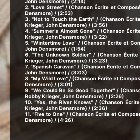
John Densmore) / (2:14)
2. "Love Street" / (Chanson Écrite et Compos
Densmore) / (2:53)
3. "Not to Touch the Earth" / (Chanson Écr
Krieger, John Densmore) / (3:56)
4. "Summer's Almost Gone" / (Chanson Écri
Krieger, John Densmore) / (3:22)
5. "Wintertime Love" / (Chanson Écrite et C
John Densmore) / (1:54)
6. "The Unknown Soldier" / (Chanson Écrit
Krieger, John Densmore) / (3:23)
7. "Spanish Caravan" / (Chanson Écrite et C
John Densmore) / (3:03)
8. "My Wild Love" / (Chanson Écrite et Compo
Densmore) / (3:01)
9. "We Could Be So Good Together" / (Chans
Robby Krieger, John Densmore) / (2:26)
10. "Yes, the River Knows" / (Chanson Écri
Krieger, John Densmore) / (2:36)
11. "Five to One" / (Chanson Écrite et Compo
Densmore) / (4:26)