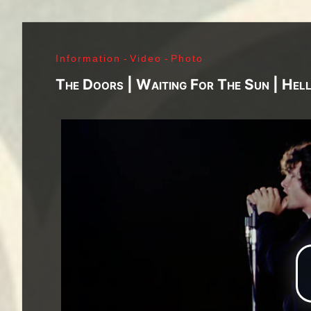
J. Ramone - Ian Curtis - Bernard Sumner - Peter 
Paul Jones - John Bonham - Jim Morrison - Ray M
Lenny Kaye - Jay Dee Daugherty - Jackson Smith -
Information
-
Video
-
Photo
Fred «Sonic» Smith - Kasim Sulton - Oliver Ray - 
Jimi Hendrix - Noel Redding - Mitch Mitchell - Bil
The Doors | Waiting For The Sun | Hell
Joplin - Sam Andrew - Peter Albin - David Getz -
Mekler - Cornelius «Snooky» Flowers - Terry Clem
- Brad Campbell - Clark Pierson - Ad-Rock - Mik
- Bernie Bonvoisin - Norbert Krief - Yves Brusco
Jones - Sid Vicious - Glen Matlock - Paul Cook - 
Émile Hanela «Jeannot» - Brian Johnson - Bon Sco
Rudd | My Generation - 1965, Jimi Plays Montere
Thrills - 1968, Electric Ladyland - 1968, Waiting 
1969, III - 1970, Morrison Hotel - 1970, IV - 197
Holy - 1973, Physical Graffiti - 1975, Horses - 
Never Mind The Bollocks, Here's The Sex Pistols
Enough Rope - 1978, Highway To Hell - 1979, Unk
Black - 1980, Love Will Tear Us Apart - 1980, En