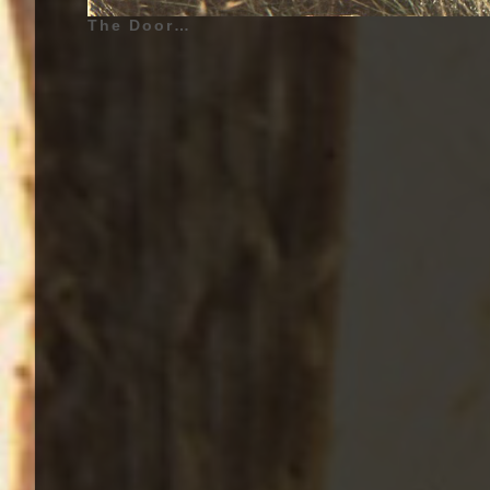
The Doors - Waiting For The Sun - 1968 | Jim Morrison (Chant, Percussion), Ray Manzarek (Claviers, Clavier Basse, Gibson G-101 et Orgue Vox Continentals, RMI Electra Piano, Chœurs, Piano sur «Yes, the River Knows», Percussion sur «My Wild Love»), Robby Krieger (Guitare, Chœurs, Percussion sur «My Wild Love»), John Densmore (Batterie, Chœurs, Percussion sur «My Wild Love») | Musiciens Additionnels - (Waiting For The Sun - 1968) Douglas Lubahn (Guitare Basse), Kerry Magness (Guitare Basse), Leroy Vinnegar (Guitare Basse) | Genre : Rock, Rock Psychédélique, Musique Psychédélique | Pochette d'Album