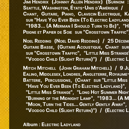
Jimi Hendrix
(
Johnny
Allen
Hendrix
)
(
Surnom
:
Seattle, Washington, États-Unis d'Amérique
/
Chant
,
Guitare
,
Piano
,
Clavecin Electrique
,
K
sur "Have You Ever Been (To Electric Ladyland
"1983... (A Merman I Should Turn to Be)"
,
"H
Peigne et Papier de Soie
sur "Crosstown Traffic"
Noel Redding
(
Noel
David
Redding
)
/
25 Décem
Guitare Basse
,
(
Guitare Acoustique
,
Chant
sur
sur "Crosstown Traffic"
,
"Little Miss Strange
"Voodoo Child (Slight Return)"
)
/
(
Electric 
Mitch Mitchell
(
John
Graham
Mitchell
)
/
9 J
Ealing, Middlesex, Londres, Angleterre, Royaume
Batterie
,
Percussions
,
(
Chant
sur "Little Miss
"Have You Ever Been (To Electric Ladyland)"
,
"Little Miss Strange"
,
"Long Hot Summer Nigh
"Burning of the Midnight Lamp"
,
"1983... (A M
"Moon, Turn the Tides... Gently Gently Away"
,
"Voodoo Child (Slight Return)"
)
/
(
Electric 
Electric Ladyland
Album :