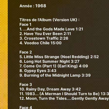
1968
Année :
Titres de l'Album (Version UK) :
Face 1
1. ...And the Gods Made Love 1:21
2. Have You Ever Been 2:11
3. Crosstown Traffic 2:26
4. Voodoo Chile 15:00
Face 2
5. Little Miss Strange (Noel Redding) 2:52
6. Long Hot Summer Night 3:27
7. Come On (Part 1) (Earl King) 4:09
8. Gypsy Eyes 3:43
9. Burning of the Midnight Lamp 3:39
Face 3
10. Rainy Day, Dream Away 3:42
11. 1983... (A Merman I Should Turn to Be) 13:
12. Moon, Turn the Tides....Gently Gently Away
Face 4