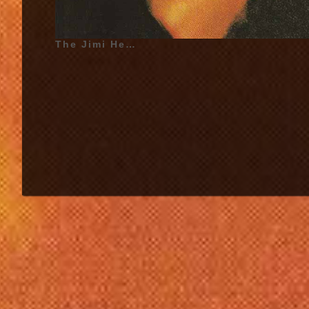
The Jimi Hendrix Experience - Electric Ladyland - 1968 | Jimi Hendrix (Aussi connu sous le nom de James Marshall Hendrix) (Nom de Naissance Johnny Allen Hendrix) - 27 Novembre 1942 - Seattle, Washington, USA, États-Unis d'Amérique - (Chant, Guitares, Piano, Percussions, Kazoo, Clavecin Electrique, Guitare Basse sur «Have You Ever Been (To Electric Ladyland)», «Long Hot Summer Night», «Gypsy Eyes», «1983... (A Merman I Should Turn to Be)», «House Burning Down», «All Along the Watchtower», Comb et Tissue Paper sur «Crosstown Traffic»), Noel Redding (Guitare Basse sur «Crosstown Traffic», «Little Miss Strange», «Come On», «Burning of the Midnight Lamp», «Voodoo Child (Slight Return)», Guitare Acoustique et Chant sur «Little Miss Strange», Chœurs, Guitare Acoustique), Mitch Mitchell (Batterie, Chœurs, Percussion toutes les chansons sauf «Rainy Day, Dream Away», «Still Raining, Still Dreaming», Chant sur «Little Miss Strange») | Artistes Additionnels (Electric Ladyland - 1968) : Freddie Smith (Saxophone Ténor sur «Rainy Day, Dream Away», «Still Raining, Still Dreaming»), Steve Winwood (Orgue Hammond sur «Voodoo Chile»), Mike Finnigan (Orgue sur «Rainy Day, Dream Away», «Still Raining, Still Dreaming»), Al Kooper (Piano sur «Long Hot Summer Night»), Dave Mason (Guitare Acoustique, Guitare à Douze Cordes, Chœurs sur «All Along The Watchtower», Guitare à Douze Cordes, Chœurs sur «Crosstown Traffic»), Jack Casady (Guitare Basse sur «Voodoo Chile»), Buddy Miles (Batterie sur «Rainy Day, Dream Away», «Still Raining, Still Dreaming»), Larry Faucette (Congas sur «Rainy Day, Dream Away», «Still Raining, Still Dreaming»), Chris Wood (Flûte sur «1983... (A Merman I Should Turn to Be)»), Brian Jones (Percussion sur «All Along the Watchtower»), The Sweet Inspirations (Chœurs sur «Burning of the Midnight Lamp») | Pochette d'Album