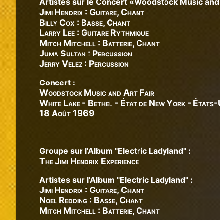
Artistes sur le Concert «Woodstock Music and A
Jimi Hendrix : Guitare, Chant
Billy Cox : Basse, Chant
Larry Lee : Guitare Rythmique
Mitch Mitchell : Batterie, Chant
Juma Sultan : Percussion
Jerry Velez : Percussion
Concert :
Woodstock Music and Art Fair
White Lake - Bethel - État de New York - États-
18 Août 1969
Groupe sur l'Album "Electric Ladyland" :
The Jimi Hendrix Experience
Artistes sur l'Album "Electric Ladyland" :
Jimi Hendrix : Guitare, Chant
Noel Redding : Basse, Chant
Mitch Mitchell : Batterie, Chant