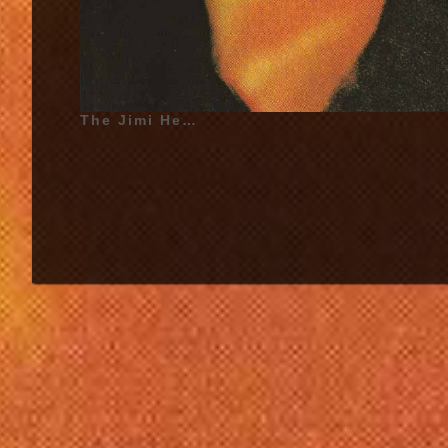
The Jimi Hendrix Experience - Electric Ladyland - 1968 | Jimi Hendrix (Aussi connu sous le nom de James Marshall Hendrix) (Nom de Naissance Johnny Allen Hendrix) - 27 Novembre 1942 - Seattle, Washington, USA, États-Unis d'Amérique - (Chant, Guitares, Piano, Percussions, Kazoo, Clavecin Electrique, Guitare Basse sur «Have You Ever Been (To Electric Ladyland)», «Long Hot Summer Night», «Gypsy Eyes», «1983... (A Merman I Should Turn to Be)», «House Burning Down», «All Along the Watchtower», Comb et Tissue Paper sur «Crosstown Traffic»), Noel Redding (Guitare Basse sur «Crosstown Traffic», «Little Miss Strange», «Come On», «Burning of the Midnight Lamp», «Voodoo Child (Slight Return)», Guitare Acoustique et Chant sur «Little Miss Strange», Chœurs, Guitare Acoustique), Mitch Mitchell (Batterie, Chœurs, Percussion toutes les chansons sauf «Rainy Day, Dream Away», «Still Raining, Still Dreaming», Chant sur «Little Miss Strange») | Artistes Additionnels (Electric Ladyland - 1968) : Freddie Smith (Saxophone Ténor sur «Rainy Day, Dream Away», «Still Raining, Still Dreaming»), Steve Winwood (Orgue Hammond sur «Voodoo Chile»), Mike Finnigan (Orgue sur «Rainy Day, Dream Away», «Still Raining, Still Dreaming»), Al Kooper (Piano sur «Long Hot Summer Night»), Dave Mason (Guitare Acoustique, Guitare à Douze Cordes, Chœurs sur «All Along The Watchtower», Guitare à Douze Cordes, Chœurs sur «Crosstown Traffic»), Jack Casady (Guitare Basse sur «Voodoo Chile»), Buddy Miles (Batterie sur «Rainy Day, Dream Away», «Still Raining, Still Dreaming»), Larry Faucette (Congas sur «Rainy Day, Dream Away», «Still Raining, Still Dreaming»), Chris Wood (Flûte sur «1983... (A Merman I Should Turn to Be)»), Brian Jones (Percussion sur «All Along the Watchtower»), The Sweet Inspirations (Chœurs sur «Burning of the Midnight Lamp») | Pochette d'Album