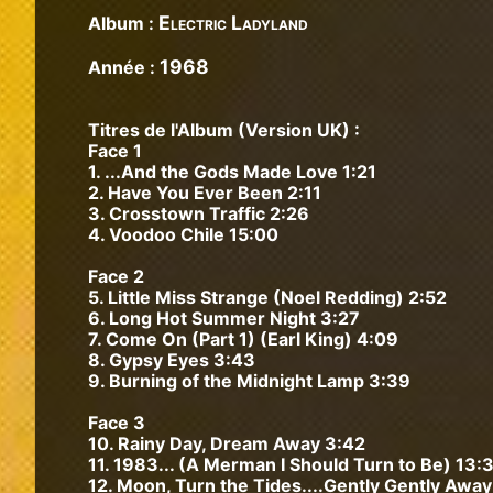
Electric Ladyland
Album :
1968
Année :
Titres de l'Album (Version UK) :
Face 1
1. ...And the Gods Made Love 1:21
2. Have You Ever Been 2:11
3. Crosstown Traffic 2:26
4. Voodoo Chile 15:00
Face 2
5. Little Miss Strange (Noel Redding) 2:52
6. Long Hot Summer Night 3:27
7. Come On (Part 1) (Earl King) 4:09
8. Gypsy Eyes 3:43
9. Burning of the Midnight Lamp 3:39
Face 3
10. Rainy Day, Dream Away 3:42
11. 1983... (A Merman I Should Turn to Be) 13:
12. Moon, Turn the Tides....Gently Gently Away