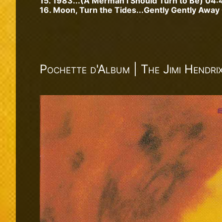
15. 1983...(A Merman I Should Turn to Be) 04:
16. Moon, Turn the Tides...Gently Gently Away
Pochette d'Album | The Jimi Hendri